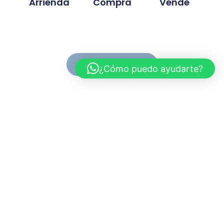
Arrienda
Compra
Vende
Ver Propiedades
¿Cómo puedo ayudarte?
Conoce MC Propiedades
Somos una inmobiliaria con basta experiencia en la
compra, venta y arriendo de propiedades. Nuestra
trayectoria se ah desarrollado en base a la
confianza y compromiso de cada proyecto
gestionado.
Myriam.cuevas@mcpropiedades.cl