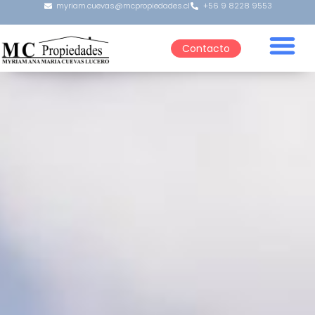
myriam.cuevas@mcpropiedades.cl
+56 9 8228 9553
Contacto