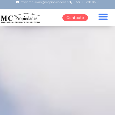
myriam.cuevas@mcpropiedades.cl
+56 9 8228 9553
Contacto