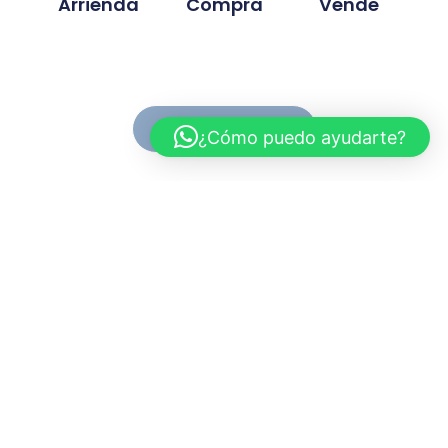
Arrienda
Compra
Vende
Ver Propiedades
¿Cómo puedo ayudarte?
Conoce MC Propiedades
Somos una inmobiliaria con basta experiencia en la
compra, venta y arriendo de propiedades. Nuestra
trayectoria se ah desarrollado en base a la
confianza y compromiso de cada proyecto
gestionado.
Myriam.cuevas@mcpropiedades.cl