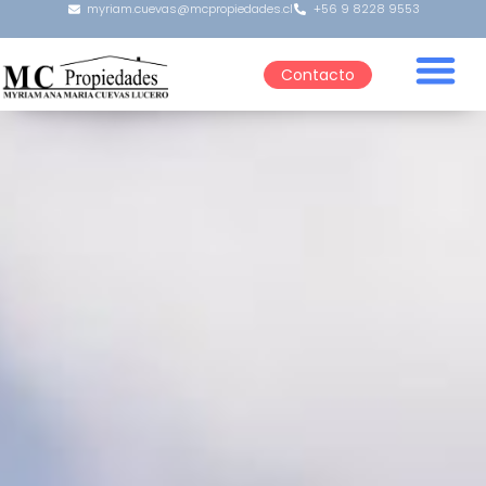
myriam.cuevas@mcpropiedades.cl
+56 9 8228 9553
Contacto