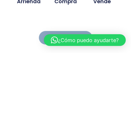
Arrienda
Compra
Vende
Ver Propiedades
¿Cómo puedo ayudarte?
Conoce MC Propiedades
Somos una inmobiliaria con basta experiencia en la
compra, venta y arriendo de propiedades. Nuestra
trayectoria se ah desarrollado en base a la
confianza y compromiso de cada proyecto
gestionado.
Myriam.cuevas@mcpropiedades.cl