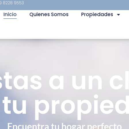
9 8228 9553
Inicio
Quienes Somos
Propiedades
stas a un cl
 tu propie
Encuentra tu hogar perfecto