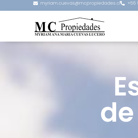
myriam.cuevas@mcpropiedades.cl
+56 
E
de