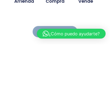
Arrienda
Compra
Vende
Ver Propiedades
¿Cómo puedo ayudarte?
Conoce MC Propiedades
Somos una inmobiliaria con basta experiencia en la
compra, venta y arriendo de propiedades. Nuestra
trayectoria se ah desarrollado en base a la
confianza y compromiso de cada proyecto
gestionado.
Myriam.cuevas@mcpropiedades.cl