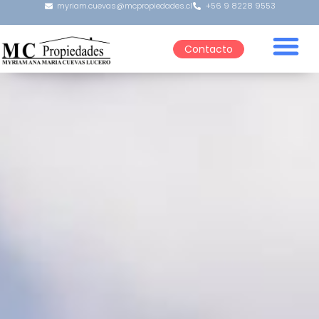
myriam.cuevas@mcpropiedades.cl
+56 9 8228 9553
Contacto