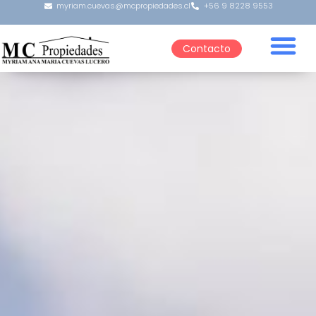
myriam.cuevas@mcpropiedades.cl
+56 9 8228 9553
Contacto