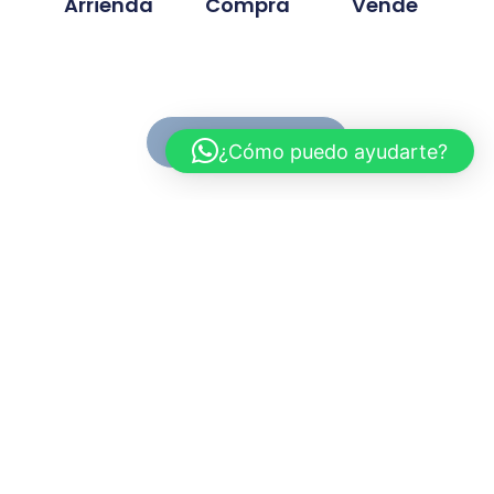
Arrienda
Compra
Vende
Ver Propiedades
¿Cómo puedo ayudarte?
Conoce MC Propiedades
Somos una inmobiliaria con basta experiencia en la
compra, venta y arriendo de propiedades. Nuestra
trayectoria se ah desarrollado en base a la
confianza y compromiso de cada proyecto
gestionado.
Myriam.cuevas@mcpropiedades.cl