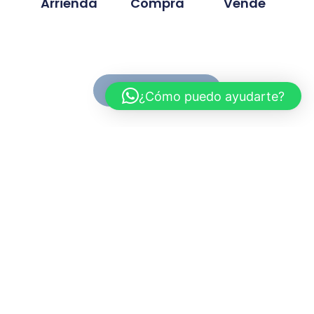
Arrienda
Compra
Vende
Ver Propiedades
¿Cómo puedo ayudarte?
Conoce MC Propiedades
Somos una inmobiliaria con basta experiencia en la
compra, venta y arriendo de propiedades. Nuestra
trayectoria se ah desarrollado en base a la
confianza y compromiso de cada proyecto
gestionado.
Myriam.cuevas@mcpropiedades.cl