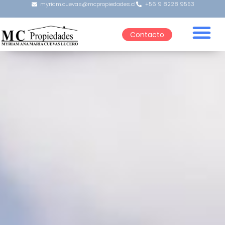
myriam.cuevas@mcpropiedades.cl
+56 9 8228 9553
Contacto