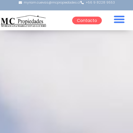
myriam.cuevas@mcpropiedades.cl
+56 9 8228 9553
Contacto