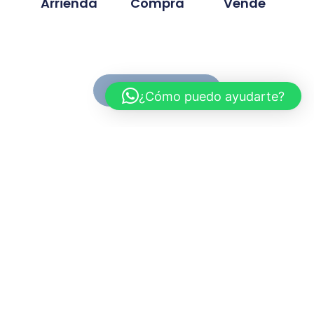
Arrienda
Compra
Vende
Ver Propiedades
¿Cómo puedo ayudarte?
Conoce MC Propiedades
Somos una inmobiliaria con basta experiencia en la
compra, venta y arriendo de propiedades. Nuestra
trayectoria se ah desarrollado en base a la
confianza y compromiso de cada proyecto
gestionado.
Myriam.cuevas@mcpropiedades.cl