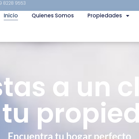
9 8228 9553
Inicio
Quienes Somos
Propiedades
stas a un cl
 tu propie
Encuentra tu hogar perfecto