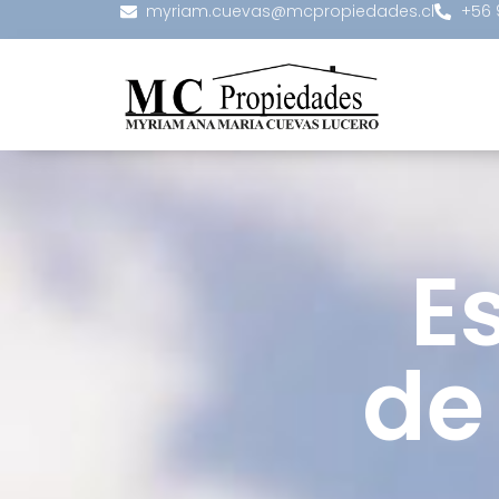
myriam.cuevas@mcpropiedades.cl
+56 
E
de