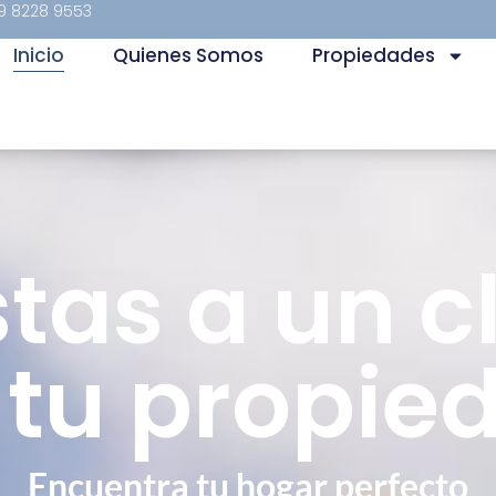
9 8228 9553
Inicio
Quienes Somos
Propiedades
stas a un cl
 tu propie
Encuentra tu hogar perfecto