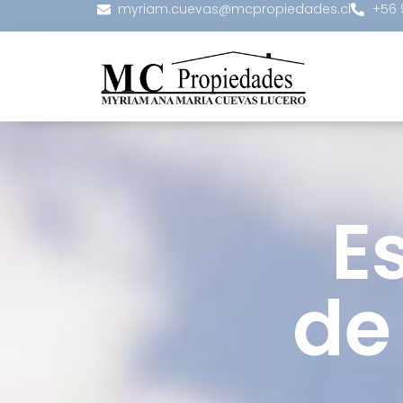
myriam.cuevas@mcpropiedades.cl
+56 
E
de