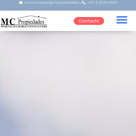
myriam.cuevas@mcpropiedades.cl
+56 9 8228 9553
Contacto