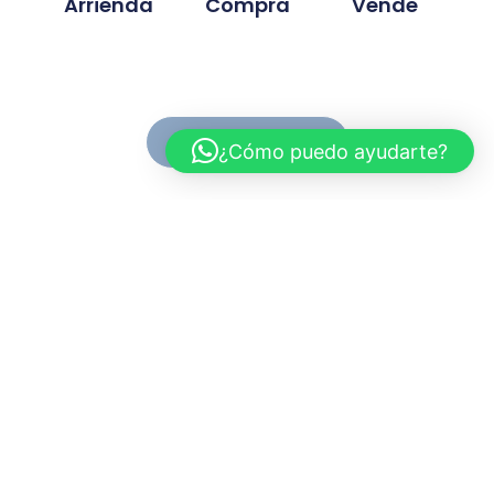
Arrienda
Compra
Vende
Ver Propiedades
¿Cómo puedo ayudarte?
Conoce MC Propiedades
Somos una inmobiliaria con basta experiencia en la
compra, venta y arriendo de propiedades. Nuestra
trayectoria se ah desarrollado en base a la
confianza y compromiso de cada proyecto
gestionado.
Myriam.cuevas@mcpropiedades.cl