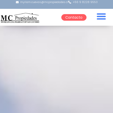
myriam.cuevas@mcpropiedades.cl
+56 9 8228 9553
Contacto