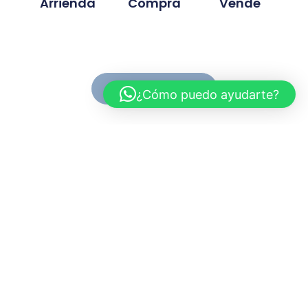
Arrienda
Compra
Vende
Ver Propiedades
¿Cómo puedo ayudarte?
Conoce MC Propiedades
Somos una inmobiliaria con basta experiencia en la
compra, venta y arriendo de propiedades. Nuestra
trayectoria se ah desarrollado en base a la
confianza y compromiso de cada proyecto
gestionado.
Myriam.cuevas@mcpropiedades.cl