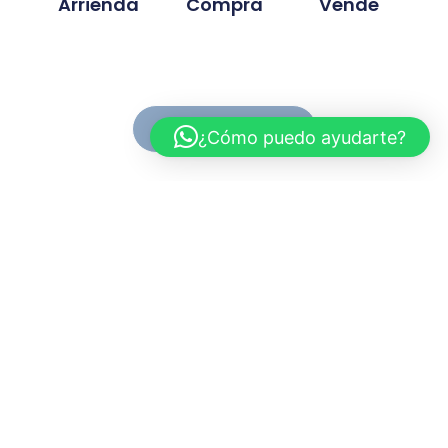
Arrienda
Compra
Vende
Ver Propiedades
¿Cómo puedo ayudarte?
Conoce MC Propiedades
Somos una inmobiliaria con basta experiencia en la
compra, venta y arriendo de propiedades. Nuestra
trayectoria se ah desarrollado en base a la
confianza y compromiso de cada proyecto
gestionado.
Myriam.cuevas@mcpropiedades.cl