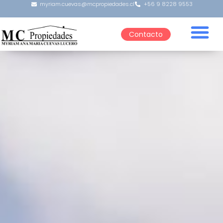
myriam.cuevas@mcpropiedades.cl
+56 9 8228 9553
Contacto