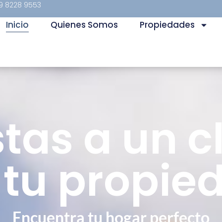
9 8228 9553
Inicio
Quienes Somos
Propiedades
stas a un cl
 tu propie
Encuentra tu hogar perfecto