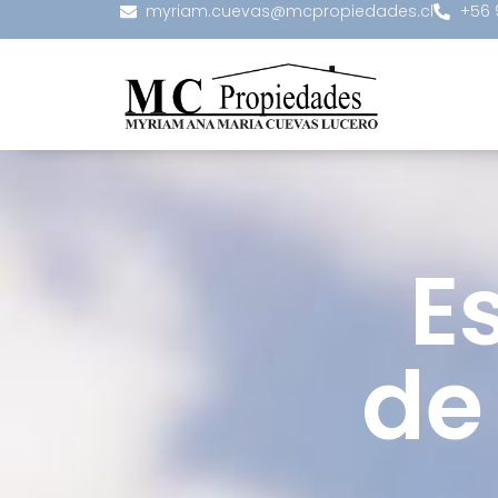
myriam.cuevas@mcpropiedades.cl
+56 
E
de