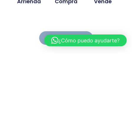
Arrienda
Compra
Vende
Ver Propiedades
¿Cómo puedo ayudarte?
Conoce MC Propiedades
Somos una inmobiliaria con basta experiencia en la
compra, venta y arriendo de propiedades. Nuestra
trayectoria se ah desarrollado en base a la
confianza y compromiso de cada proyecto
gestionado.
Myriam.cuevas@mcpropiedades.cl