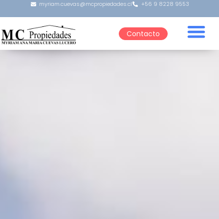
myriam.cuevas@mcpropiedades.cl
+56 9 8228 9553
Contacto