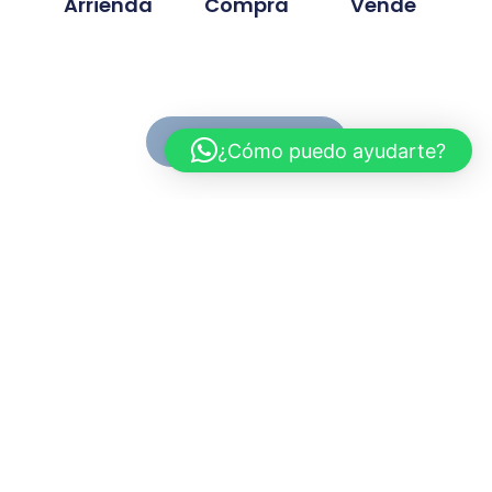
Arrienda
Compra
Vende
Ver Propiedades
¿Cómo puedo ayudarte?
Conoce MC Propiedades
Somos una inmobiliaria con basta experiencia en la
compra, venta y arriendo de propiedades. Nuestra
trayectoria se ah desarrollado en base a la
confianza y compromiso de cada proyecto
gestionado.
Myriam.cuevas@mcpropiedades.cl