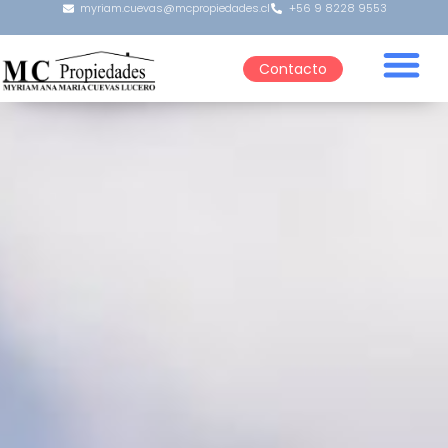
myriam.cuevas@mcpropiedades.cl
+56 9 8228 9553
Contacto