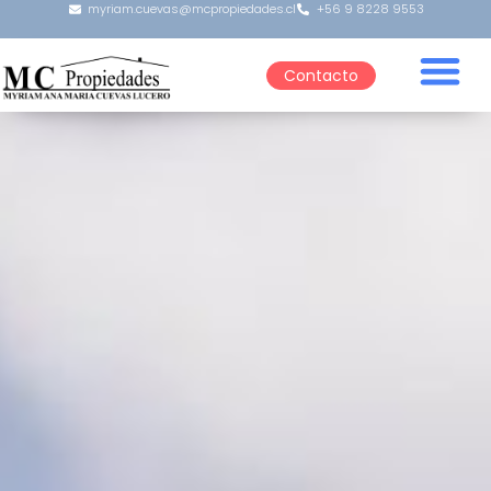
myriam.cuevas@mcpropiedades.cl
+56 9 8228 9553
Contacto