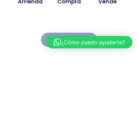
Arrienda
Compra
Vende
Ver Propiedades
¿Cómo puedo ayudarte?
Conoce MC Propiedades
Somos una inmobiliaria con basta experiencia en la
compra, venta y arriendo de propiedades. Nuestra
trayectoria se ah desarrollado en base a la
confianza y compromiso de cada proyecto
gestionado.
Myriam.cuevas@mcpropiedades.cl