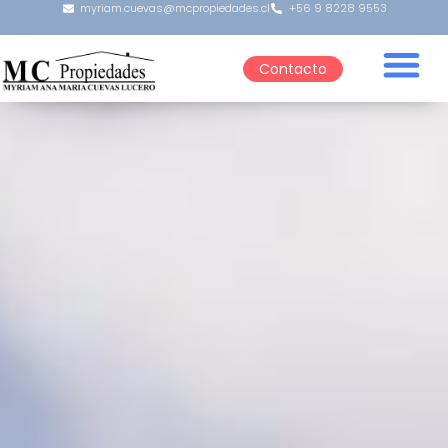
myriam.cuevas@mcpropiedades.cl
+56 9 8228 9553
Contacto