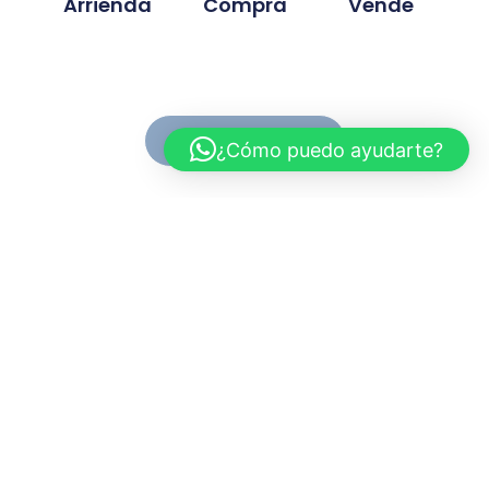
Arrienda
Compra
Vende
Ver Propiedades
¿Cómo puedo ayudarte?
Conoce MC Propiedades
Somos una inmobiliaria con basta experiencia en la
compra, venta y arriendo de propiedades. Nuestra
trayectoria se ah desarrollado en base a la
confianza y compromiso de cada proyecto
gestionado.
Myriam.cuevas@mcpropiedades.cl