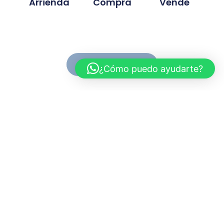
Arrienda
Compra
Vende
Ver Propiedades
¿Cómo puedo ayudarte?
Conoce MC Propiedades
Somos una inmobiliaria con basta experiencia en la
compra, venta y arriendo de propiedades. Nuestra
trayectoria se ah desarrollado en base a la
confianza y compromiso de cada proyecto
gestionado.
Myriam.cuevas@mcpropiedades.cl