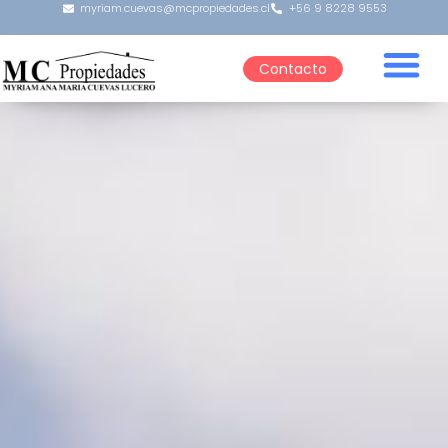
myriam.cuevas@mcpropiedades.cl
+56 9 8228 9553
Contacto