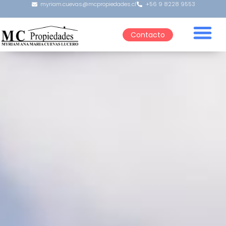
myriam.cuevas@mcpropiedades.cl
+56 9 8228 9553
Contacto