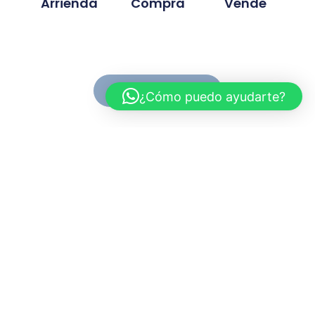
Arrienda
Compra
Vende
Ver Propiedades
¿Cómo puedo ayudarte?
Conoce MC Propiedades
Somos una inmobiliaria con basta experiencia en la
compra, venta y arriendo de propiedades. Nuestra
trayectoria se ah desarrollado en base a la
confianza y compromiso de cada proyecto
gestionado.
Myriam.cuevas@mcpropiedades.cl