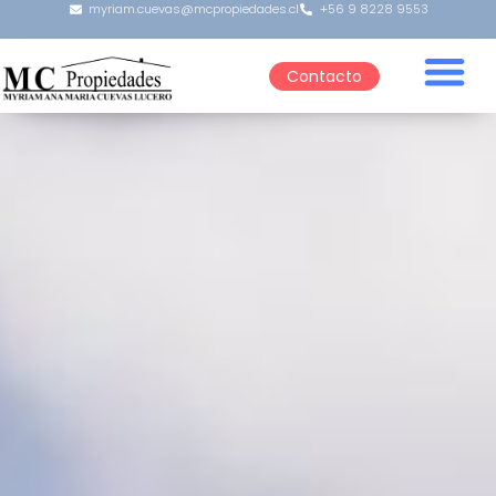
myriam.cuevas@mcpropiedades.cl
+56 9 8228 9553
Contacto