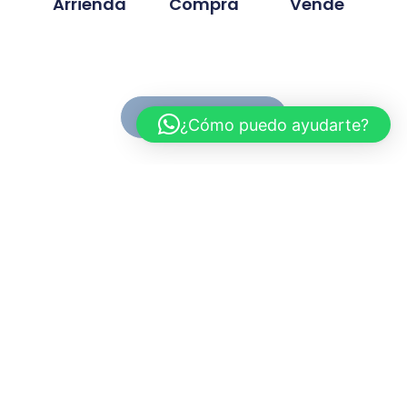
Arrienda
Compra
Vende
Ver Propiedades
¿Cómo puedo ayudarte?
Conoce MC Propiedades
Somos una inmobiliaria con basta experiencia en la
compra, venta y arriendo de propiedades. Nuestra
trayectoria se ah desarrollado en base a la
confianza y compromiso de cada proyecto
gestionado.
Myriam.cuevas@mcpropiedades.cl