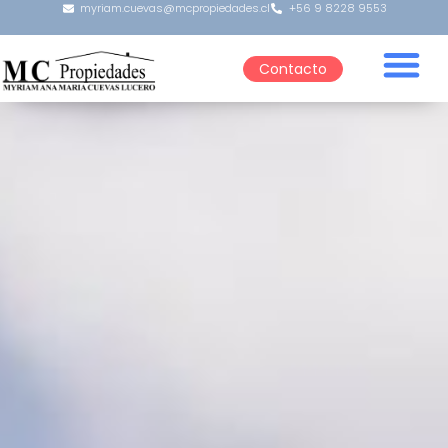
myriam.cuevas@mcpropiedades.cl
+56 9 8228 9553
Contacto