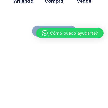
Arrienda
Compra
Vende
Ver Propiedades
¿Cómo puedo ayudarte?
Conoce MC Propiedades
Somos una inmobiliaria con basta experiencia en la
compra, venta y arriendo de propiedades. Nuestra
trayectoria se ah desarrollado en base a la
confianza y compromiso de cada proyecto
gestionado.
Myriam.cuevas@mcpropiedades.cl