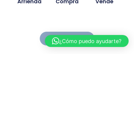
Arrienda
Compra
Vende
Ver Propiedades
¿Cómo puedo ayudarte?
Conoce MC Propiedades
Somos una inmobiliaria con basta experiencia en la
compra, venta y arriendo de propiedades. Nuestra
trayectoria se ah desarrollado en base a la
confianza y compromiso de cada proyecto
gestionado.
Myriam.cuevas@mcpropiedades.cl