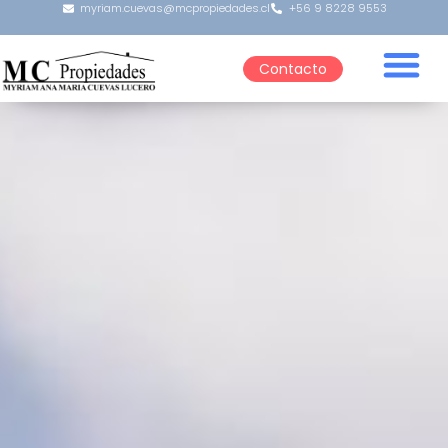
myriam.cuevas@mcpropiedades.cl
+56 9 8228 9553
Contacto