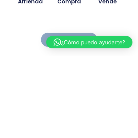
Arrienda
Compra
Vende
Ver Propiedades
¿Cómo puedo ayudarte?
Conoce MC Propiedades
Somos una inmobiliaria con basta experiencia en la
compra, venta y arriendo de propiedades. Nuestra
trayectoria se ah desarrollado en base a la
confianza y compromiso de cada proyecto
gestionado.
Myriam.cuevas@mcpropiedades.cl