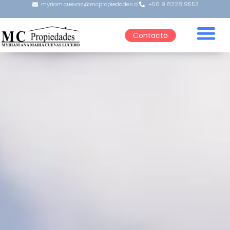
myriam.cuevas@mcpropiedades.cl
+56 9 8228 9553
Contacto