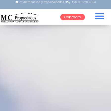
myriam.cuevas@mcpropiedades.cl
+56 9 8228 9553
Contacto