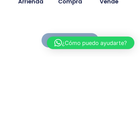
Arrienda
Compra
Vende
Ver Propiedades
¿Cómo puedo ayudarte?
Conoce MC Propiedades
Somos una inmobiliaria con basta experiencia en la
compra, venta y arriendo de propiedades. Nuestra
trayectoria se ah desarrollado en base a la
confianza y compromiso de cada proyecto
gestionado.
Myriam.cuevas@mcpropiedades.cl