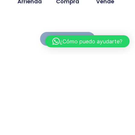
Arrienda
Compra
Vende
Ver Propiedades
¿Cómo puedo ayudarte?
Conoce MC Propiedades
Somos una inmobiliaria con basta experiencia en la
compra, venta y arriendo de propiedades. Nuestra
trayectoria se ah desarrollado en base a la
confianza y compromiso de cada proyecto
gestionado.
Myriam.cuevas@mcpropiedades.cl