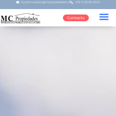
myriam.cuevas@mcpropiedades.cl
+56 9 8228 9553
Contacto