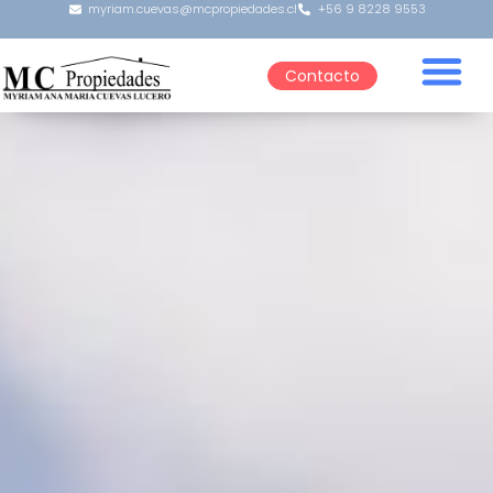
myriam.cuevas@mcpropiedades.cl
+56 9 8228 9553
Contacto