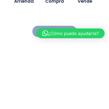
Arrienda
Compra
Vende
Ver Propiedades
¿Cómo puedo ayudarte?
Conoce MC Propiedades
Somos una inmobiliaria con basta experiencia en la
compra, venta y arriendo de propiedades. Nuestra
trayectoria se ah desarrollado en base a la
confianza y compromiso de cada proyecto
gestionado.
Myriam.cuevas@mcpropiedades.cl