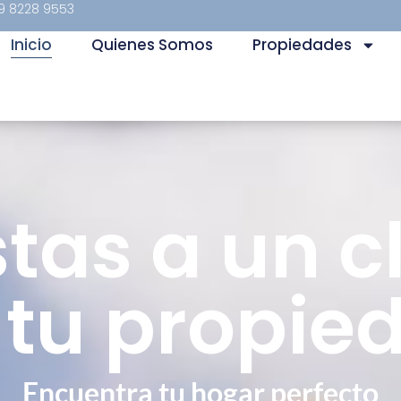
9 8228 9553
Inicio
Quienes Somos
Propiedades
stas a un cl
 tu propie
Encuentra tu hogar perfecto