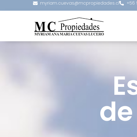
myriam.cuevas@mcpropiedades.cl
+56 
E
de