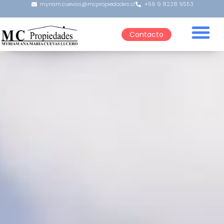
myriam.cuevas@mcpropiedades.cl
+56 9 8228 9553
Contacto