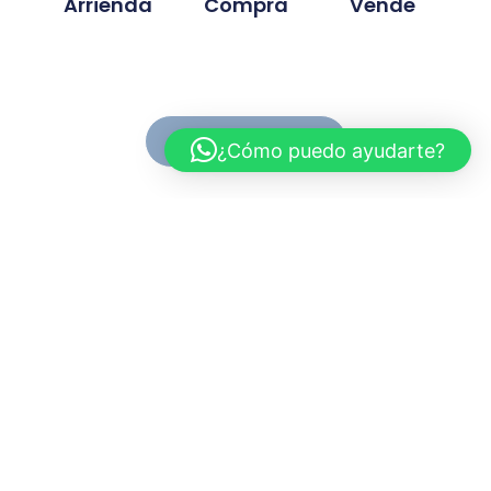
Arrienda
Compra
Vende
Ver Propiedades
¿Cómo puedo ayudarte?
Conoce MC Propiedades
Somos una inmobiliaria con basta experiencia en la
compra, venta y arriendo de propiedades. Nuestra
trayectoria se ah desarrollado en base a la
confianza y compromiso de cada proyecto
gestionado.
Myriam.cuevas@mcpropiedades.cl