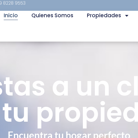
9 8228 9553
Inicio
Quienes Somos
Propiedades
stas a un cl
 tu propie
Encuentra tu hogar perfecto