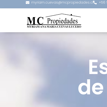
myriam.cuevas@mcpropiedades.cl
+56 
E
de