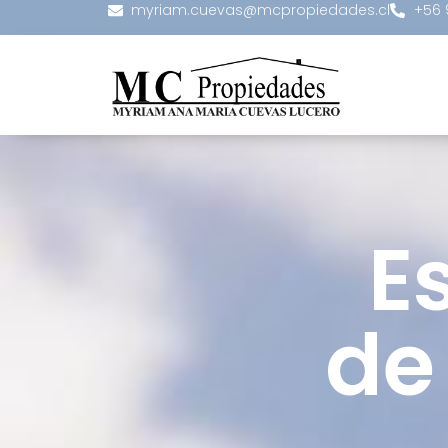
myriam.cuevas@mcpropiedades.cl
+56 
E
de