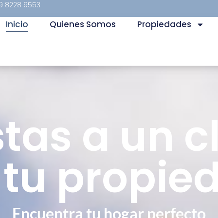
9 8228 9553
Inicio
Quienes Somos
Propiedades
stas a un cl
 tu propie
Encuentra tu hogar perfecto