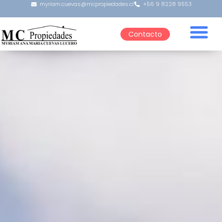
myriam.cuevas@mcpropiedades.cl
+56 9 8228 9553
Contacto