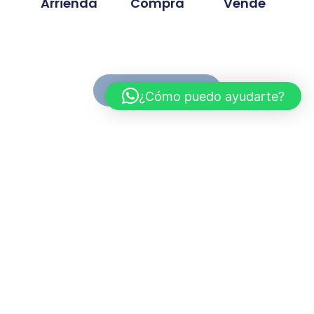
Arrienda
Compra
Vende
Ver Propiedades
¿Cómo puedo ayudarte?
Conoce MC Propiedades
Somos una inmobiliaria con basta experiencia en la
compra, venta y arriendo de propiedades. Nuestra
trayectoria se ah desarrollado en base a la
confianza y compromiso de cada proyecto
gestionado.
Myriam.cuevas@mcpropiedades.cl