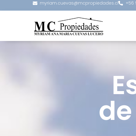
myriam.cuevas@mcpropiedades.cl
+56 
E
de