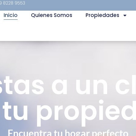
9 8228 9553
Inicio
Quienes Somos
Propiedades
stas a un cl
 tu propie
Encuentra tu hogar perfecto