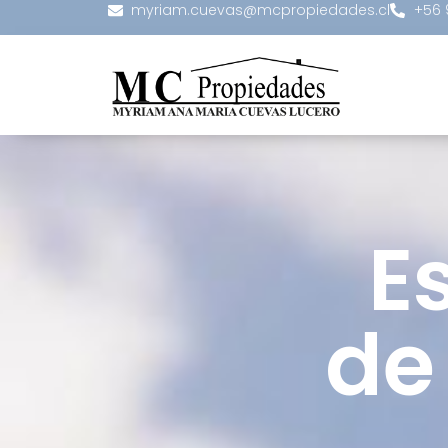
myriam.cuevas@mcpropiedades.cl
+56 
E
de