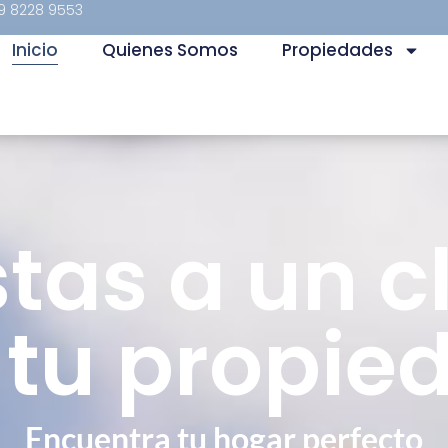
9 8228 9553
Inicio
Quienes Somos
Propiedades
stas a un cl
 tu propie
Encuentra tu hogar perfecto