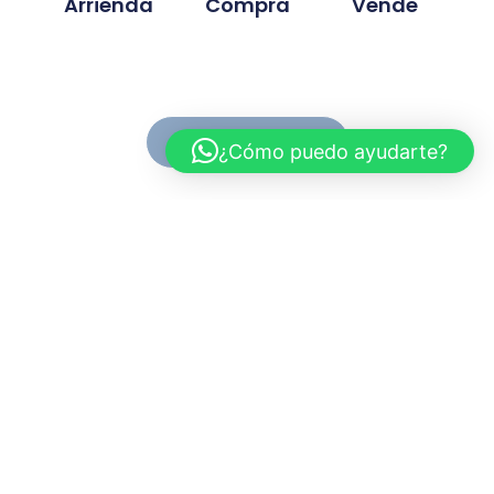
Arrienda
Compra
Vende
Ver Propiedades
¿Cómo puedo ayudarte?
Conoce MC Propiedades
Somos una inmobiliaria con basta experiencia en la
compra, venta y arriendo de propiedades. Nuestra
trayectoria se ah desarrollado en base a la
confianza y compromiso de cada proyecto
gestionado.
Myriam.cuevas@mcpropiedades.cl