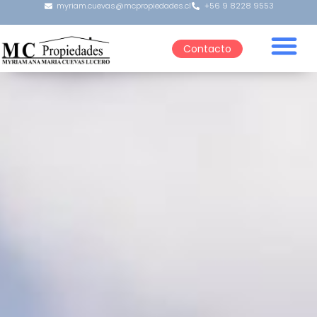
myriam.cuevas@mcpropiedades.cl
+56 9 8228 9553
Contacto